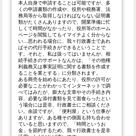
本人自身で申請することは可能ですが、多
くの申請書類の作成や、役所や税務署、法
務局等から取得しなければならない証明書
類がたくさんありますので、開業準備に忙
しくて時間がなかったり、役所等のホーム
ページを閲覧してもイマイチよく分からな
い…思われる場合に、我々行政書士であれ
ばその代行手続きができるということで
す。それと、私は扱ってはいませんが、相
続手続きのサポートなんかは、「その他権
利義務又は事実証明に関する書類を作成す
ることを業とする」に分類されます。
ある商売を始めるにあたり、役所の許可が
必要なことがわかってインターネットで調
べてはみたが、膨大な文章やその手続き内
容、必要な添付書類を見て面食らったとい
う場合には是非、行政書士にご相談くださ
い。余談ですが、「便利屋」という仕事が
ありますが、ある種その側面も持ち合わせ
ていると思いますので、「時間というお
金」を節約するため、我々行政書士を是非