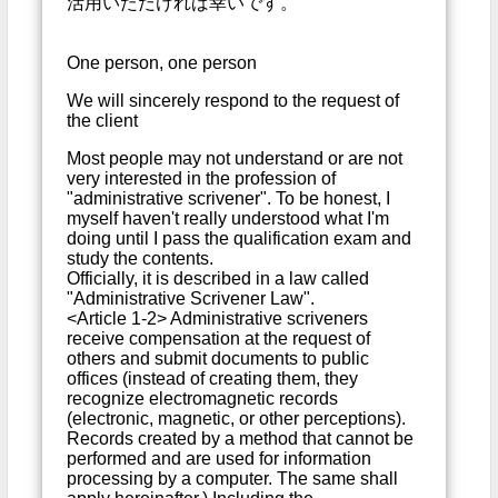
活用いただければ幸いです。
One person, one person
We will sincerely respond to the request of
the client
Most people may not understand or are not
very interested in the profession of
"administrative scrivener". To be honest, I
myself haven't really understood what I'm
doing until I pass the qualification exam and
study the contents.
Officially, it is described in a law called
"Administrative Scrivener Law".
<Article 1-2> Administrative scriveners
receive compensation at the request of
others and submit documents to public
offices (instead of creating them, they
recognize electromagnetic records
(electronic, magnetic, or other perceptions).
Records created by a method that cannot be
performed and are used for information
processing by a computer. The same shall