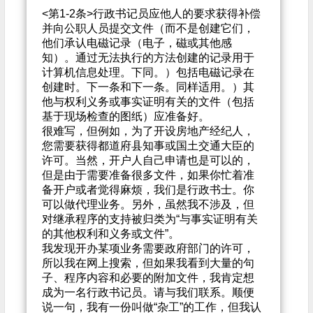
<第1-2条>行政书记员应他人的要求获得补偿
并向公职人员提交文件（而不是创建它们，
他们承认电磁记录（电子，磁或其他感
知）。通过无法执行的方法创建的记录用于
计算机信息处理。下同。）包括电磁记录在
创建时。下一条和下一条。同样适用。）其
他与权利义务或事实证明​​有关的文件（包括
基于现场检查的图纸）应准备好。
很难写，但例如，为了开设房地产经纪人，
您需要获得都道府县知事或国土交通大臣的
许可。当然，开户人自己申请也是可以的，
但是由于需要准备很多文件，如果你忙着准
备开户或者觉得麻烦，我们是行政书士。你
可以做代理业务。另外，虽然我不涉及，但
对继承程序的支持被归类为“与事实证明有关
的其他权利和义务或文件”。
我发现开办某项业务需要政府部门的许可，
所以我在网上搜索，但如果我看到大量的句
子、程序内容和必要的附加文件，我肯定想
成为一名行政书记员。请与我们联系。顺便
说一句，我有一份叫做“杂工”的工作，但我认