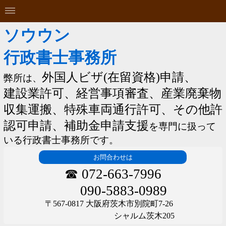
ソウウン
行政書士事務所
外国人ビザ(在留資格)申請
、
弊所は、
建設業許可
、
経営事項審査
、
産業廃棄物
収集運搬、特殊車両通行許可、その他許
認可申請、補助金申請支援
を専門に扱って
い
る行政書士事務所です。
お問合わせは
☎ 072-663-7996
090-5883-0989
〒567-0817 大阪府茨木市別院町7-26
シャルム茨木
205