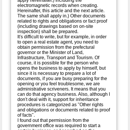
apply hereinafter.) Including the
electromagnetic records when creating.
Hereinafter, this article and the next article.
The same shall apply in.) Other documents
related to rights and obligations or fact proof
(including drawings based on on-site
inspection) shall be prepared.
It's difficult to write, but for example, in order
to open a real estate agent, you need to
obtain permission from the prefectural
governor or the Minister of Land,
Infrastructure, Transport and Tourism. Of
course, it is possible for the person who
opens the business to apply by himself, but
since it is necessary to prepare a lot of
documents, if you are busy preparing for the
opening or you feel troublesome, we are
administrative scriveners. It means that you
can do that agency business. Also, although I
don't deal with it, support for inheritance
procedures is categorized as "Other rights
and obligations or documents related to proof
of facts".
I found out that permission from the
government office was required to start a