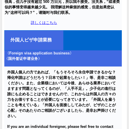
很高，但几乎没有超
过
500
万日元，所以我不接受。没关系，“或者
类
似的事情
变
得越来越少
见
。
我理解
这
种麻
烦
的感
觉
，但是如果您
认
为
“
这样
可以
吗
？”，
请
随
时
与我
们联
系。
詳しくはこちら
外国人ビザ申請業務
〈Foreign visa application business〉
〈国外
签证
申
请业务
〉
外国人個人の方であれば、「もうそろそろ永住申請できるかな？
帰化申請はどうだろう？日本で起業をしたい！」等、是非ご相談
ください。また、企業様においては今後、あらゆる業界において
ますます問題となってくるのが、「人手不足」。少子化の進行は
誰にも止めることはできませんので、これからは外国人の方々の
力をお借りすることが必要になってきています。
「外国人を雇う
ことを考えている」「外国人を面接ししてみたが、ビザのことが
心配」そのあたりのご相談がございましたら、是非お声掛けくだ
さい。
If you are an individual foreigner, please feel free to
contact