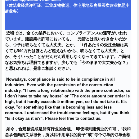
〈建筑
业经营许
可
证
、工
业废
物收运、住宅用地及房屋
买卖营业执
照申
请业务
〉
近頃では、全ての業界において、コンプライアンスの遵守がいわれ
ています。建設業の許可においても、「元請とは長い付き合 いだか
ら、ウチは取らなくても大丈夫」とか、「1件あたりの受注金額は高
くても500万円はほとんど超えないから、取らなくても大丈夫」と
か、そういったことがだんだん通用しなくなってきています。ご面倒
なお気持ちは理解できますが、少しでも「今のままで大丈夫かな？」
と思われれば、是非ご相談ください。
Nowadays, compliance is said to be in compliance in all
industries. Even with the permission of the construction
industry, "I have a long relationship with the prime contractor, so
I don't have to take my house" or "The order amount per order is
high, but it hardly exceeds 5 million yen, so I do not take it. It's
okay, "or something like that is becoming less and less
common. I understand the troublesome feelings, but if you think
"Is it okay as it is?", Please feel free to contact us.
如今，合
规
被
说
成是所有
行
业
的合
规
。
即使得到建筑
业
的
许
可，“我和
总
承包商的关系很
长
，所以我不用拿我的房子”或“每个
订单
的
订单
金
额