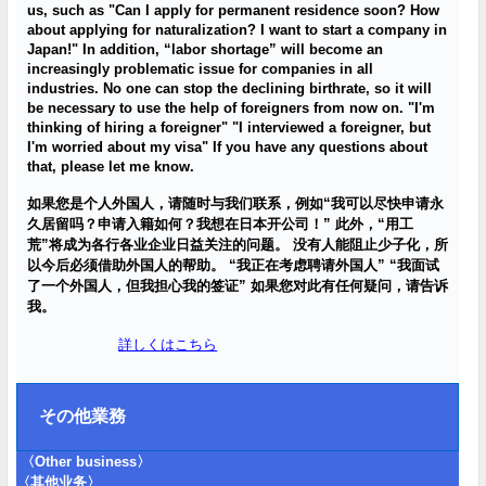
us, such as "Can I apply for permanent residence soon? How
about applying for naturalization? I want to start a company in
Japan!" In addition, “labor shortage” will
become an
increasingly problematic issue for companies in all
industries. No one can stop the declining birthrate, so it will
be necessary to use the help of foreigners from now on. "I'm
thinking of hiring a foreigner" "I interviewed a foreigner, but
I'm worried about my visa" If you have any questions about
that, please let me know.
如果您是个人外国人，
请
随
时
与我
们联
系，例如“我可以尽
快申
请
永
久居留
吗
？申
请
入籍如何？我想在日本开公司！”
此外，“用工
荒”将成
为
各行各
业
企
业
日益关注的
问题
。
没有人能阻止少子化，所
以今后必
须
借助外国人的帮助。
“
我正在考
虑
聘
请
外国人”
“
我面
试
了一个外国人，但我担心我的
签证
”
如果您
对
此有任何疑
问
，
请
告
诉
我。
詳しくはこちら
その他業務
〈Other business〉
〈其他
业务
〉