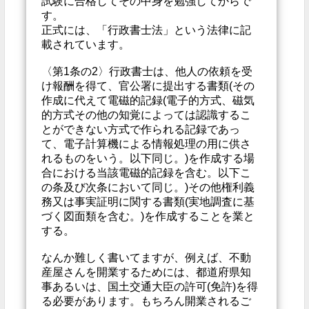
試験に合格してその中身を勉強してからで
す。
正式には、「行政書士法」という法律に記
載されています。
〈第1条の2〉行政書士は、他人の依頼を受
け報酬を得て、官公署に提出する書類(その
作成に代えて電磁的記録(電子的方式、磁気
的方式その他の知覚によっては認識するこ
とができない方式で作られる記録であっ
て、電子計算機による情報処理の用に供さ
れるものをいう。以下同じ。)を作成する場
合における当該電磁的記録を含む。以下こ
の条及び次条において同じ。)その他権利義
務又は事実証明に関する書類(実地調査に基
づく図面類を含む。)を作成することを業と
する。
なんか難しく書いてますが、例えば、不動
産屋さんを開業するためには、都道府県知
事あるいは、国土交通大臣の許可(免許)を得
る必要があります。もちろん開業されるご