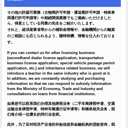
その他の許認可業務（古物商許可申請・運送業許可申請・特殊車
両通行許可申請等）や相続関係業務でもご連絡いただけました
ら、得意としている同業の先生をご紹介いたします。
それと、経済産業省等からの補助金情報や、金融機関からの融資
のご相談にも応じられるよう、随時研鑽、情報を仕入れておりま
す。
If you can contact us for other licensing business
(secondhand dealer license application, transportation
business license application, special vehicle passage permit
application, etc.) and inheritance related business, we will
introduce a teacher in the same industry who is good at it.
In addition, we are
constantly studying and purchasing
information so that we can respond to subsidy information
from the Ministry of Economy, Trade and Industry and
consultations on loans from financial institutions.
如果您可以
联
系我
们办
理其他牌照
业务
（二手
车
商牌照申
请
、交通
运
输业务
牌照申
请
、特种
车辆
通行
证
申
请
等）和
继
承相关
业务
，我
们
将介
绍
一位擅
长
的同行
业
老
师
。
此外，
为
了
应对经济产业
省的
补贴
信息和金融机构的
贷
款咨
询
，我